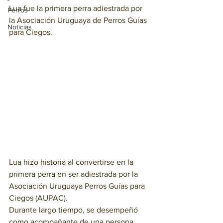
Lua fue la primera perra adiestrada por 
Perros
la Asociación Uruguaya de Perros Guías 
Noticias
para Ciegos.
Lua hizo historia al convertirse en la 
primera perra en ser adiestrada por la 
Asociación Uruguaya Perros Guías para 
Ciegos (AUPAC).
Durante largo tiempo, se desempeñó 
como acompañante de una persona 