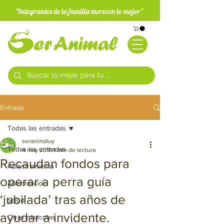
"Integrantes de la familia merecen lo mejor"
Entrada
Todas las entradas
seranimaluy
Todas las entradas
4 may 2019
1 min de lectura
Recaudan fondos para
Adiestramiento
operar a perra guía
Alimentación
‘jubilada’ tras años de
Salud
ayudar a invidente.
Otras mascotas