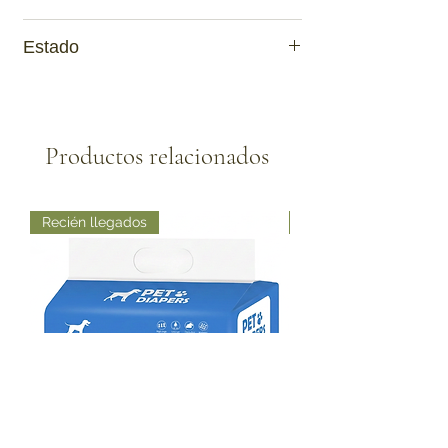
Nuevo
Estado
Activa
Productos relacionados
Recién llegados
Recién llegados