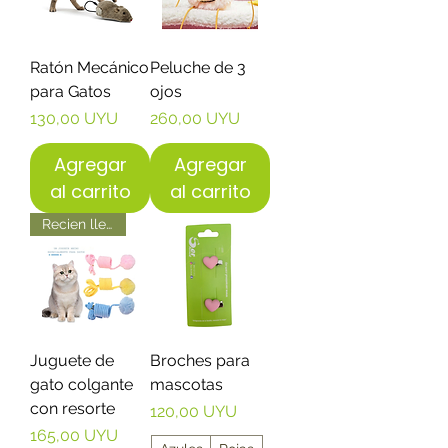
Ratón Mecánico
Peluche de 3
para Gatos
ojos
Precio
Precio
130,00 UYU
260,00 UYU
Agregar
Agregar
al carrito
al carrito
Recien llegado!
Juguete de
Broches para
gato colgante
mascotas
con resorte
Precio
120,00 UYU
Precio
165,00 UYU