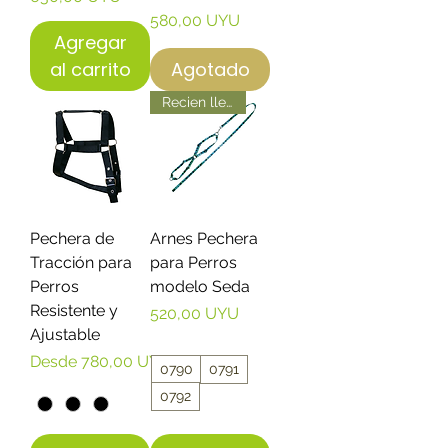
Precio
580,00 UYU
Agregar
al carrito
Agotado
Recien llegado
Pechera de
Arnes Pechera
Tracción para
para Perros
Perros
modelo Seda
Resistente y
Precio
520,00 UYU
Ajustable
Precio de oferta
Desde
780,00 UYU
0790
0791
0792