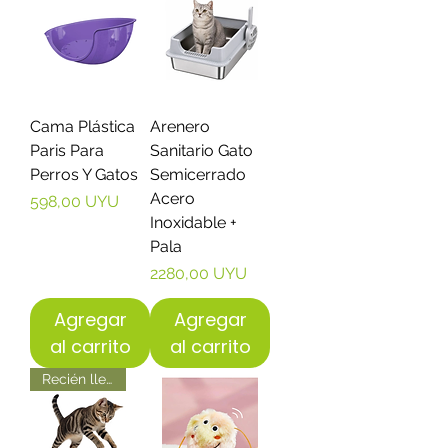
Cama Plástica
Arenero
Paris Para
Sanitario Gato
Perros Y Gatos
Semicerrado
Acero
Precio
598,00 UYU
Inoxidable +
Pala
Precio
2280,00 UYU
Agregar
Agregar
al carrito
al carrito
Recién llegados