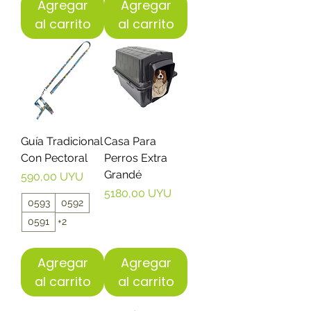
Agregar
Agregar
al carrito
al carrito
Guía Tradicional
Casa Para
Con Pectoral
Perros Extra
Grandé
Precio
590,00 UYU
Precio
5180,00 UYU
0593
0592
0591
+2
Agregar
Agregar
al carrito
al carrito