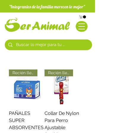
"Integrantes de la familia merecen lo mejor"
Recién llegados
Recién llegados
PAÑALES
Collar De Nylon
SUPER
Para Perro
ABSORVENTES
Ajustable