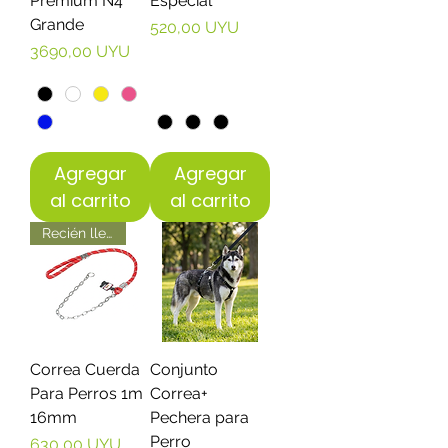
Premium N4
Especial
Grande
Precio
520,00 UYU
Precio
3690,00 UYU
Agregar
Agregar
al carrito
al carrito
Recién llegados
Correa Cuerda
Conjunto
Para Perros 1m
Correa+
16mm
Pechera para
Perro
Precio
630,00 UYU