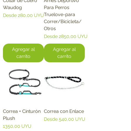
Collar de Cuero
Arnés Deportivo
Waudog
Para Perros
Truelove-para
Precio de oferta
Desde
280,00 UYU
Correr/Bicicleta/
Otros
Precio de oferta
Desde
2850,00 UYU
Agregar al
Agregar al
carrito
carrito
Correa + Cinturón
Correa con Enlace
Plush
Precio de oferta
Desde
540,00 UYU
Precio
1350,00 UYU