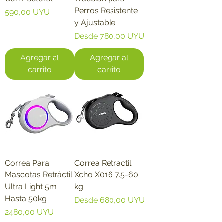
Perros Resistente
Precio
590,00 UYU
y Ajustable
Precio de oferta
Desde
780,00 UYU
Agregar al
Agregar al
carrito
carrito
Correa Para
Correa Retractil
Mascotas Retráctil
Xcho X016 7.5-60
Ultra Light 5m
kg
Hasta 50kg
Precio de oferta
Desde
680,00 UYU
Precio
2480,00 UYU