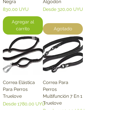
Negra
Algodón
Precio
Precio de oferta
830,00 UYU
Desde
320,00 UYU
Agregar al
carrito
Agotado
Correa Elástica
Correa Para
Para Perros
Perros
Truelove
Multifunción 7 En 1
Truelove
Precio de oferta
Desde
1780,00 UYU
Precio de oferta
Desde
1150,00 UYU
Agregar al
Agregar al