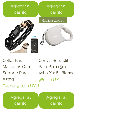
Agregar al
Agregar al
carrito
carrito
Recien llegado
Collar Para
Correa Retráctil
Mascotas Con
Para Perro 5m
Soporte Para
Xcho X016 -Blanca
Airtag
Precio
980,00 UYU
Precio de oferta
Desde
590,00 UYU
Agregar al
Agregar al
carrito
carrito