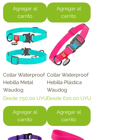
Agregar al
Agregar al
carrito
carrito
Collar Waterproof
Collar Waterproof
Hebilla Metal
Hebilla Plástica
Waudog
Waudog
Precio de oferta
Precio de oferta
Desde
750,00 UYU
Desde
620,00 UYU
Agregar al
Agregar al
carrito
carrito