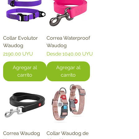
Collar Evolutor
Correa Waterproof
Waudog
Waudog
Precio
Precio de oferta
2190,00 UYU
Desde
1040,00 UYU
Agregar al
Agregar al
carrito
carrito
Correa Waudog
Collar Waudog de