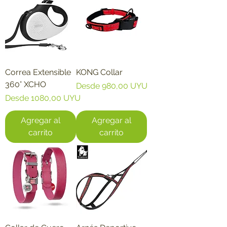
Correa Extensible
KONG Collar
360° XCHO
Precio de oferta
Desde
980,00 UYU
Precio de oferta
Desde
1080,00 UYU
Agregar al
Agregar al
carrito
carrito