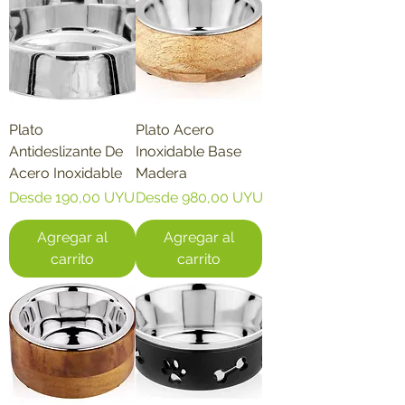
Plato
Plato Acero
Antideslizante De
Inoxidable Base
Acero Inoxidable
Madera
Precio de oferta
Precio de oferta
Desde
190,00 UYU
Desde
980,00 UYU
Agregar al
Agregar al
carrito
carrito