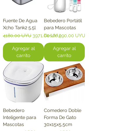
Fuente De Agua
Bebedero Portátil
Xcho Tank2 5.5l
para Mascotas
Precio
Precio de oferta
Precio de oferta
4180,00 UYU
3971,00 UYU
Desde
990,00 UYU
Agregar al
Agregar al
carrito
carrito
Bebedero
Comedero Doble
Inteligente para
Forma De Gato
Mascotas
30x15x5,5cm