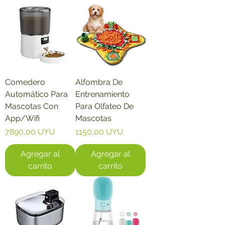
Comedero
Alfombra De
Automático Para
Entrenamiento
Mascotas Con
Para Olfateo De
App/Wifi
Mascotas
Precio
Precio
7890,00 UYU
1150,00 UYU
Agregar al
Agregar al
carrito
carrito