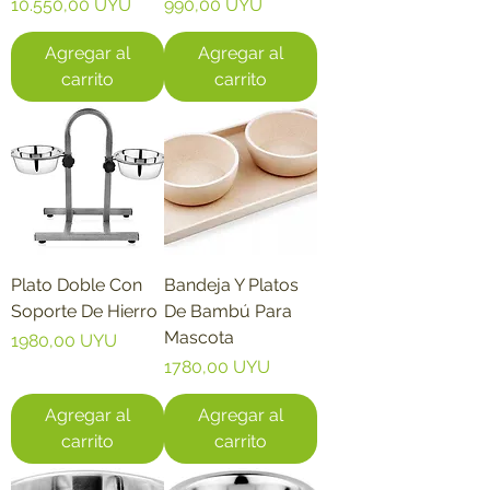
Precio
Precio
10.550,00 UYU
990,00 UYU
Agregar al
Agregar al
carrito
carrito
Plato Doble Con
Bandeja Y Platos
Soporte De Hierro
De Bambú Para
Mascota
Precio
1980,00 UYU
Precio
1780,00 UYU
Agregar al
Agregar al
carrito
carrito