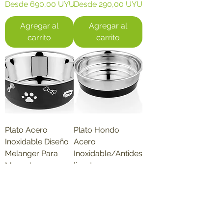
Precio de oferta
Precio de oferta
Desde
690,00 UYU
Desde
290,00 UYU
Agregar al
Agregar al
carrito
carrito
Plato Acero
Plato Hondo
Inoxidable Diseño
Acero
Melanger Para
Inoxidable/Antides
Mascotas
lizante
Precio de oferta
Precio de oferta
Desde
250,00 UYU
Desde
190,00 UYU
Agregar al
Agregar al
carrito
carrito