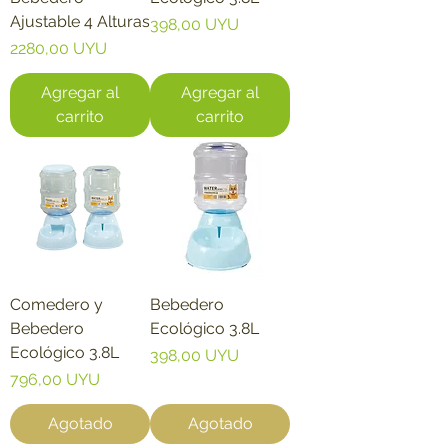
Ajustable 4 Alturas
Precio
398,00 UYU
Precio
2280,00 UYU
Agregar al
Agregar al
carrito
carrito
Comedero y
Bebedero
Bebedero
Ecológico 3.8L
Ecológico 3.8L
Precio
398,00 UYU
Precio
796,00 UYU
Agotado
Agotado