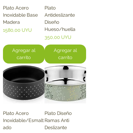
Plato Acero
Plato
Inoxidable Base
Antideslizante
Madera
Diseño
Hueso/huella
Precio
1580,00 UYU
Precio
350,00 UYU
Agregar al
Agregar al
carrito
carrito
Plato Acero
Plato Diseño
Inoxidable/Esmalt
Ramas Anti
ado
Deslizante