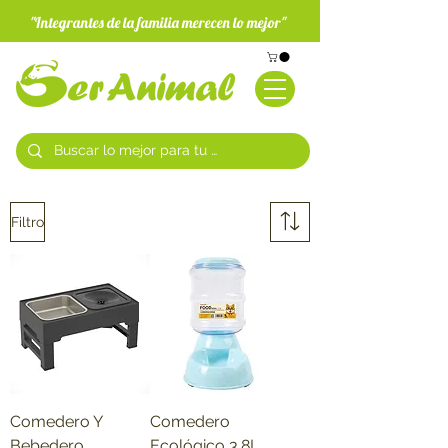
"Integrantes de la familia merecen lo mejor"
Filtro
Comedero Y
Comedero
Bebedero
Ecológico 3.8L