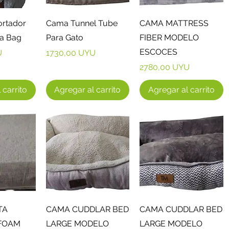
ápida
Vista rápida
Vista rápida
ortador
Cama Tunnel Tube
CAMA MATTRESS
a Bag
Para Gato
FIBER MODELO
ESCOCES
Precio
U
1730,00 UYU
Precio
2780,00 UYU
 carrito
Agregar al carrito
Agregar al carrito
ápida
Vista rápida
Vista rápida
TA
CAMA CUDDLAR BED
CAMA CUDDLAR BED
FOAM
LARGE MODELO
LARGE MODELO