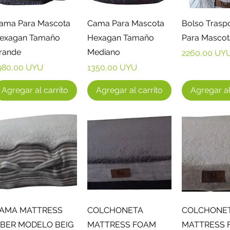
Vista rápida
Vista rápida
Vista r
ama Para Mascota
Cama Para Mascota
Bolso Trasp
exagan Tamaño
Hexagan Tamaño
Para Mascot
rande
Mediano
Precio
2260,00 UY
recio
Precio
980,00 UYU
1350,00 UYU
Agregar al carrito
Agregar al carrito
Agregar al
Vista rápida
Vista rápida
Vista r
AMA MATTRESS
COLCHONETA
COLCHONE
IBER MODELO BEIG
MATTRESS FOAM
MATTRESS 