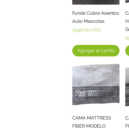
Vista rápida
Funda Cubre Asientos
C
Auto Mascotas
H
G
Precio
3340,00 UYU
P
1
Agregar al carrito
Vista rápida
CAMA MATTRESS
C
FIBER MODELO
F