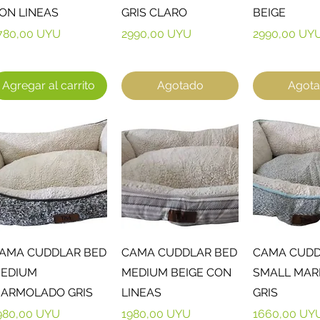
ON LINEAS
GRIS CLARO
BEIGE
recio
Precio
Precio
780,00 UYU
2990,00 UYU
2990,00 UY
Agregar al carrito
Agotado
Agot
Vista rápida
Vista rápida
Vista r
AMA CUDDLAR BED
CAMA CUDDLAR BED
CAMA CUDD
EDIUM
MEDIUM BEIGE CON
SMALL MA
ARMOLADO GRIS
LINEAS
GRIS
recio
Precio
Precio
980,00 UYU
1980,00 UYU
1660,00 UY