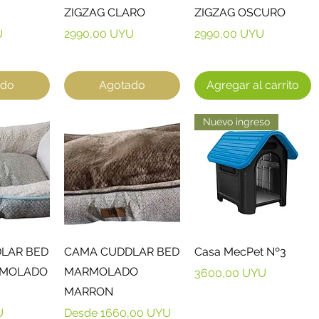
ZIGZAG CLARO
ZIGZAG OSCURO
Precio
Precio
U
2990,00 UYU
2990,00 UYU
ado
Agotado
Agregar al carrito
Nuevo ingreso
ápida
Vista rápida
Vista rápida
LAR BED
CAMA CUDDLAR BED
Casa MecPet Nº3
RMOLADO
MARMOLADO
Precio
3600,00 UYU
MARRON
Precio de oferta
U
Desde
1660,00 UYU