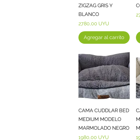
ZIGZAG GRIS Y
C
BLANCO
P
2
Precio
2780,00 UYU
Agregar al carrito
Vista rápida
CAMA CUDDLAR BED
C
MEDIUM MODELO
M
MARMOLADO NEGRO
M
Precio
P
1980,00 UYU
1