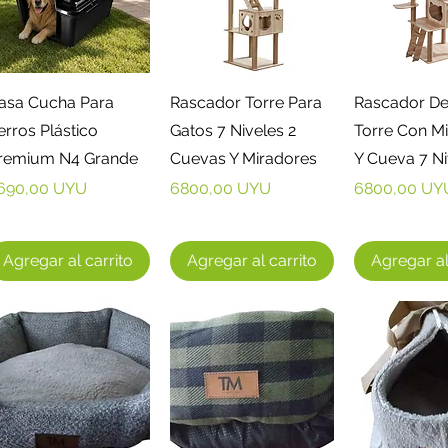
Vista rápida
Vista rápida
Vista r
asa Cucha Para
Rascador Torre Para
Rascador De
erros Plástico
Gatos 7 Niveles 2
Torre Con M
remium N4 Grande
Cuevas Y Miradores
Y Cueva 7 Ni
recio
Precio
Precio
690,00 UYU
6800,00 UYU
6800,00 UY
Agregar al carrito
Agregar al carrito
Agregar al