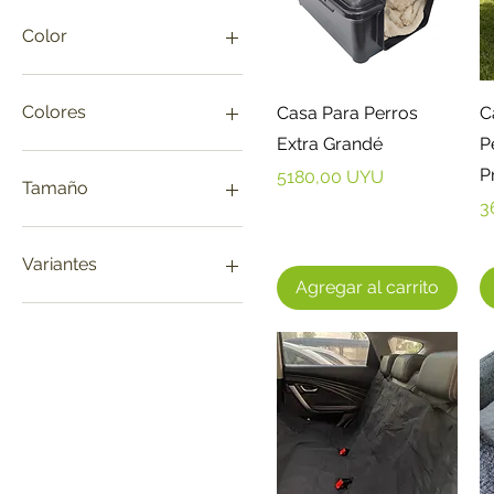
Color
Vista rápida
Colores
Casa Para Perros
C
Extra Grandé
P
P
Precio
5180,00 UYU
Tamaño
P
3
Large
N°1
Variantes
N°2
Agregar al carrito
N°3
Colores
N°4
N°5
Nº1
Nº2
Nº3
Small