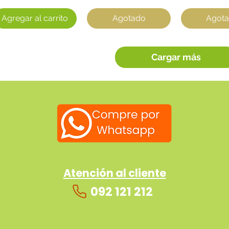
Agregar al carrito
Agotado
Agot
Cargar más
Atención al cliente
092 121 212