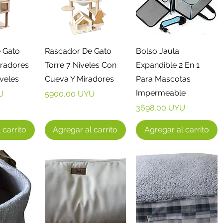
ápida
Vista rápida
Vista rápida
 Gato
Rascador De Gato
Bolso Jaula
iradores
Torre 7 Niveles Con
Expandible 2 En 1
veles
Cueva Y Miradores
Para Mascotas
Impermeable
Precio
U
5900,00 UYU
Precio
3698,00 UYU
 carrito
Agregar al carrito
Agregar al carrito