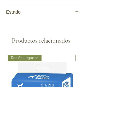
Nuevo
Estado
Activa
Productos relacionados
Recién llegados
Recién llegados