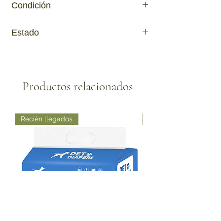
Condición
Nuevo
Estado
Activa
Productos relacionados
Recién llegados
Recién llegados