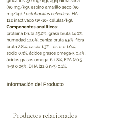
glucanos (50 mg/kg), agripalma seca
(50 mg/kg), espino amarillo seco (50
mg/kg),
Lactobacillus helveticus
HA–
122 inactivado (15×10⁹ células/kg).
Componentes analíticos:
proteína bruta 25.0%, grasa bruta 14.0%,
humedad 10.0%, ceniza bruta 5.5%, fibra
bruta 2.8%, calcio 1.3%, fósforo 1.0%,
sodio 0.3%, ácidos grasos omega-3 0.4%,
ácidos grasos omega-6 1.8%, EPA (20:5
n-3) 0.05%, DHA (22:6 n-3) 0.1%.
Información del Producto
Fabricada en Republica Checa.
Formula libre de granos.
Proteina de alta calidad proveniente de
Productos relacionados
carne de salmon, de pato y/o arenque.
Cuenta con Cardo Mariano (Silybum
Marianum), que posee propiedades