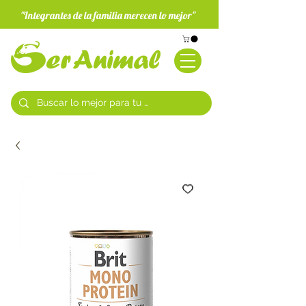
"Integrantes de la familia merecen lo mejor"