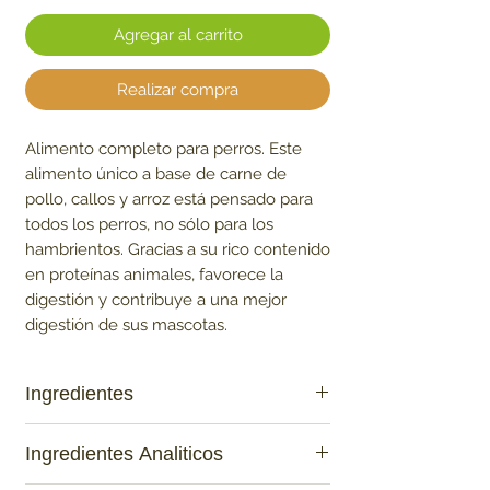
Agregar al carrito
Realizar compra
Alimento completo para perros. Este
alimento único a base de carne de
pollo, callos y arroz está pensado para
todos los perros, no sólo para los
hambrientos. Gracias a su rico contenido
en proteínas animales, favorece la
digestión y contribuye a una mejor
digestión de sus mascotas.
Ingredientes
95 % pollo (carne de pollo, hígado,
Ingredientes Analiticos
corazones, cuellos, estómagos), arroz 3,6
%, caldo 0,9 %, colágeno 0,5 %.