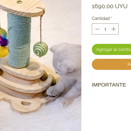
P
1690,00 UYU
Cantidad
*
Agregar al carrito
R
IMPORTANTE
Ten en cuenta que:
Los productos que se
mascota
no tienen
no haya contagio d