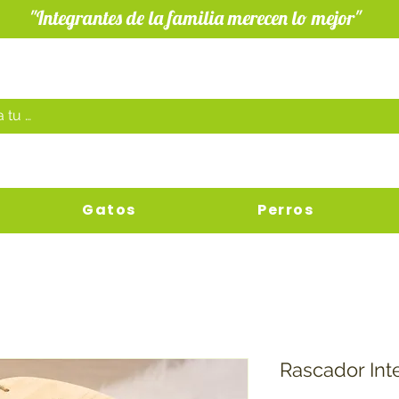
"Integrantes de la familia merecen lo mejor"
Gatos
Perros
Rascador Int