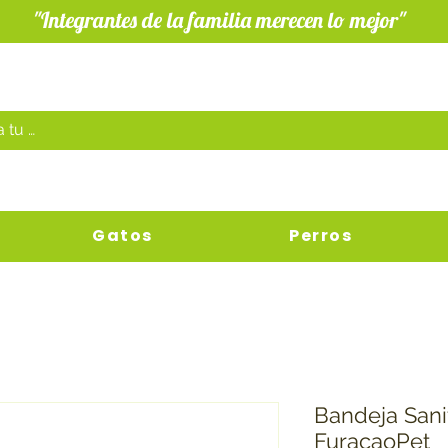
"Integrantes de la familia merecen lo mejor"
Gatos
Perros
Bandeja Sanit
FuracaoPet