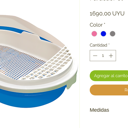
P
1690,00 UYU
Color
*
Cantidad
*
Agregar al carrito
R
Medidas
Comprimento 55,
Altura 11,0 cm.