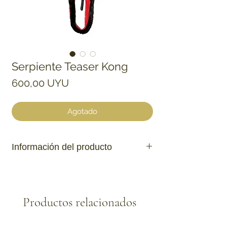
Serpiente Teaser Kong
Precio
600,00 UYU
Agotado
Información del producto
El movimiento despierta instintos de
caza.
Juego saludable y activo.
Productos relacionados
Longitud extra larga.
Plumas naturales.
Cascabel.