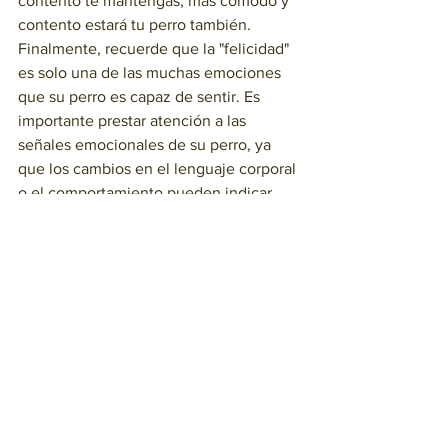
contento te mantengas, más cómodo y 
contento estará tu perro también.
Finalmente, recuerde que la "felicidad" 
es solo una de las muchas emociones 
que su perro es capaz de sentir. Es 
importante prestar atención a las 
señales emocionales de su perro, ya 
que los cambios en el lenguaje corporal 
o el comportamiento pueden indicar 
estrés emocional, malestar físico o 
enfermedad. Pero también es 
importante tener en cuenta las 
variaciones en el estado de ánimo.
Después de todo, todo el mundo se 
pone de mal humor de vez en cuando. 
Siempre y cuando su perro esté 
generalmente sano, cómodo y bien 
cuidado, puede estar seguro de que 
está contento, sin importar cómo lo 