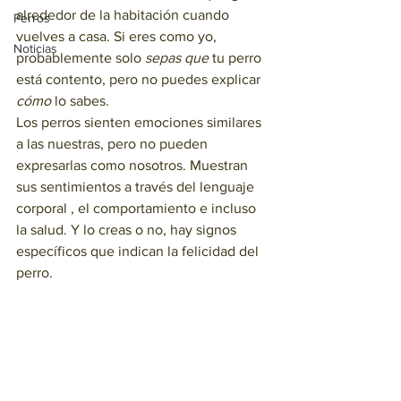
alrededor de la habitación cuando 
Perros
vuelves a casa. Si eres como yo, 
Noticias
probablemente solo 
sepas que
 tu perro 
está contento, pero no puedes explicar  
cómo
 lo sabes.
Los perros sienten emociones similares 
a las nuestras, pero no pueden 
expresarlas como nosotros. Muestran 
sus sentimientos a través del lenguaje 
corporal , el comportamiento e incluso 
la salud. Y lo creas o no, hay signos 
específicos que indican la felicidad del 
perro.