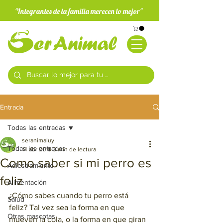
"Integrantes de la familia merecen lo mejor"
Entrada
Todas las entradas
seranimaluy
Todas las entradas
14 abr 2019
3 min de lectura
Como saber si mi perro es
Adiestramiento
feliz
Alimentación
¿Cómo sabes cuando tu perro está 
Salud
feliz? Tal vez sea la forma en que 
Otras mascotas
mueven la cola, o la forma en que giran 