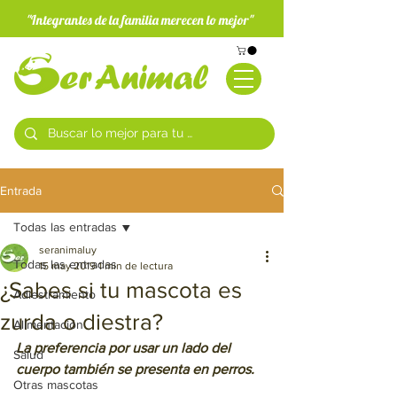
"Integrantes de la familia merecen lo mejor"
Entrada
Todas las entradas
seranimaluy
Todas las entradas
15 may 2019
1 min de lectura
¿Sabes si tu mascota es
Adiestramiento
zurda o diestra?
Alimentación
La preferencia por usar un lado del 
Salud
cuerpo también se presenta en perros.
Otras mascotas