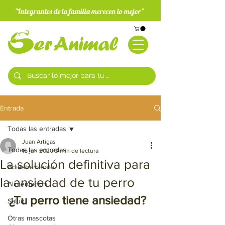
"Integrantes de la familia merecen lo mejor"
Entrada
Todas las entradas
Juan Artigas
Todas las entradas
16 jun 2020
3 min de lectura
La solución definitiva para
Adiestramiento
la ansiedad de tu perro
Alimentación
¿Tu perro tiene ansiedad? 
Salud
Otras mascotas