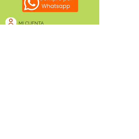
MI CUENTA
Métodos de pago:
MIS PEDIDOS
SUCURSALES
Atención al cliente:
091 380 000
Redes sociales:
TRABAJA CON NOSOTROS
Ser Animal SRL.