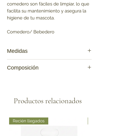
comedero son fáciles de limpiar, lo que
facilita su mantenimiento y asegura la
higiene de tu mascota.
Comedero/ Bebedero
Medidas
30x15x5,5 cm
Composición
Acero Inoxidable con Madera
Productos relacionados
Recién llegados
Recién llegados