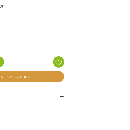
09
ecio
ealizar compra