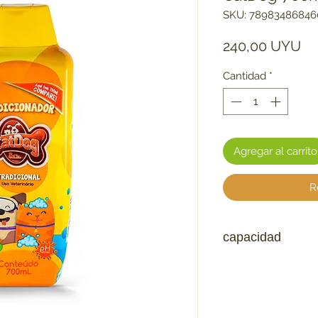
SKU: 78983486846
Pr
240,00 UYU
Cantidad
*
Agregar al carrito
R
capacidad
700ml