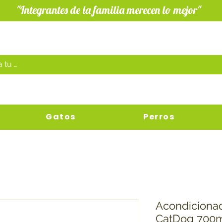
"Integrantes de la familia merecen lo mejor"
Gatos
Perros
Acondicionad
CatDog 700