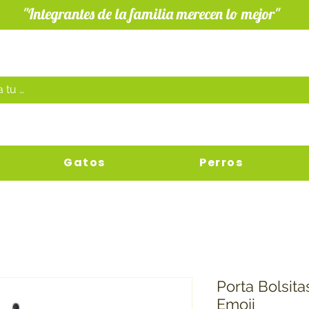
"Integrantes de la familia merecen lo mejor"
Gatos
Perros
Porta Bolsita
Emoji