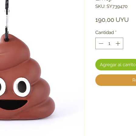
SKU: SY739470
Pr
190,00 UYU
Cantidad
*
Agregar al carrito
R