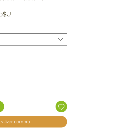
Precio de oferta
00$U
ealizar compra