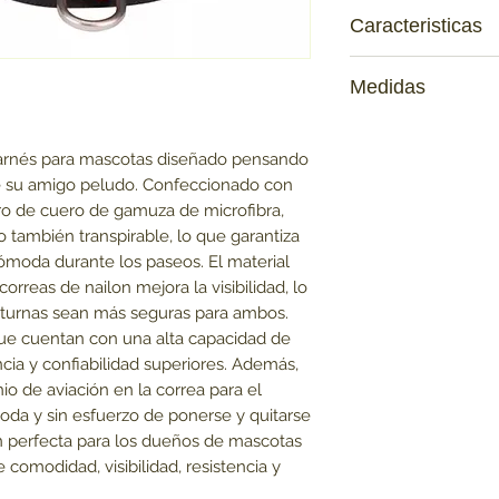
Caracteristicas
•Ligero y transpirab
Medidas
con una combinación
forro de cuero de ga
XS: Circunferencia d
garantiza una exper
Circunferencia del p
 arnés para mascotas diseñado pensando
su mascota.
5KG
e su amigo peludo. Confeccionado con
• Visibilidad mejorad
M: Circunferencia de
ro de cuero de gamuza de microfibra,
en el arnés no solo
del pecho 56-69 cm 
no también transpirable, lo que garantiza
cuentan con material
L: Circunferencia de
moda durante los paseos. El material
proporciona una mejo
del pecho 69-81 cm 
orreas de nailon mejora la visibilidad, lo
las caminatas noctu
XL: Circunferencia d
cturnas sean más seguras para ambos.
• Fuertes y confiabl
Circunferencia del p
en ambos lados del 
ue cuentan con una alta capacidad de
30-50KG
de carga, lo que mej
ncia y confiabilidad superiores. Además,
resistencia a la tra
nio de aviación en la correa para el
durabilidad y seguri
da y sin esfuerzo de ponerse y quitarse
• Cómodo y fácil de u
ón perfecta para los dueños de mascotas
arnés cuenta con acc
omodidad, visibilidad, resistencia y
aviación, lo que ofr