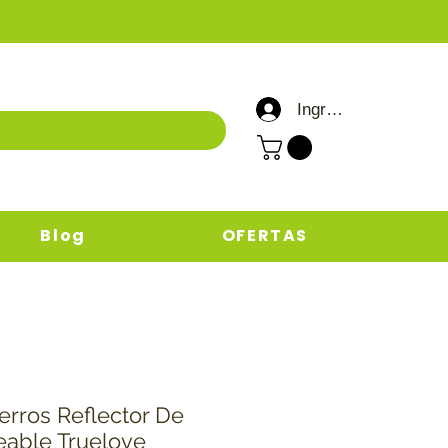
Ingresar / Registrar
Blog
OFERTAS
erros Reflector De
eable Truelove