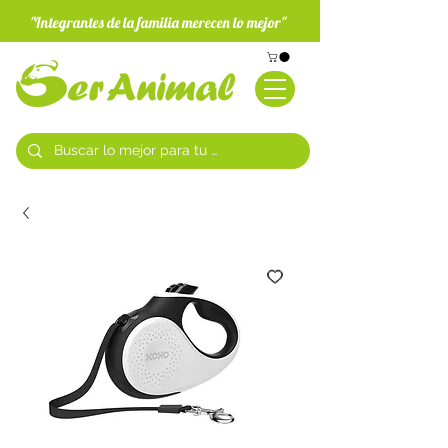
"Integrantes de la familia merecen lo mejor"