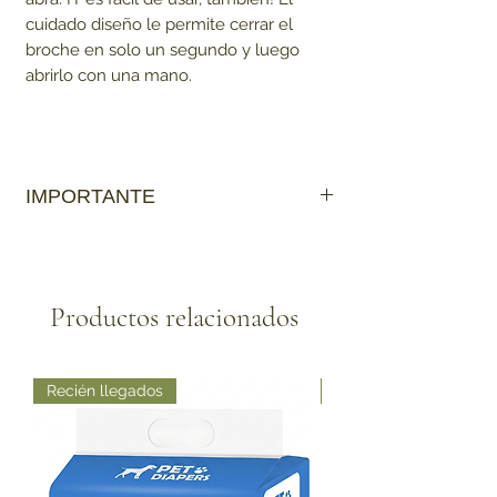
cuidado diseño le permite cerrar el
broche en solo un segundo y luego
abrirlo con una mano.
IMPORTANTE
Ten en cuenta que:
Los productos que sean de contacto
directo con la mascota
no tienen cambio
,
Productos relacionados
para así garantizar que no haya contagio
de enfermedades.
Recién llegados
Recién llegados