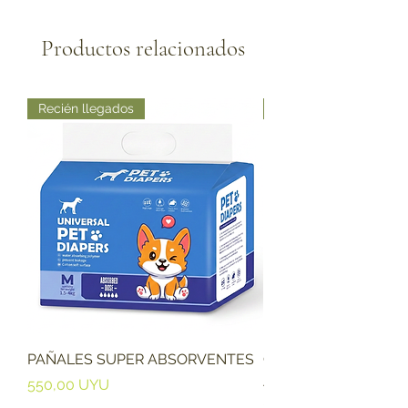
Productos relacionados
Recién llegados
Recién llegados
PAÑALES SUPER ABSORVENTES
Collar De Nylon Para
Ajustable Surtido
Precio
550,00 UYU
Precio
220,00 UYU