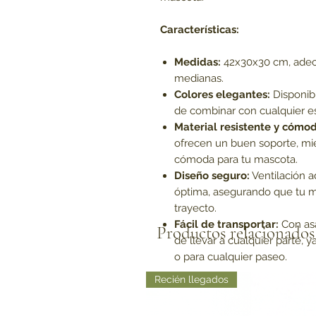
Características:
Medidas:
42x30x30 cm, adec
medianas.
Colores elegantes:
Disponibl
de combinar con cualquier est
Material resistente y cómo
ofrecen un buen soporte, mien
cómoda para tu mascota.
Diseño seguro:
Ventilación a
óptima, asegurando que tu m
trayecto.
Fácil de transportar:
Con asa
Productos relacionados
de llevar a cualquier parte, y
o para cualquier paseo.
Recién llegados