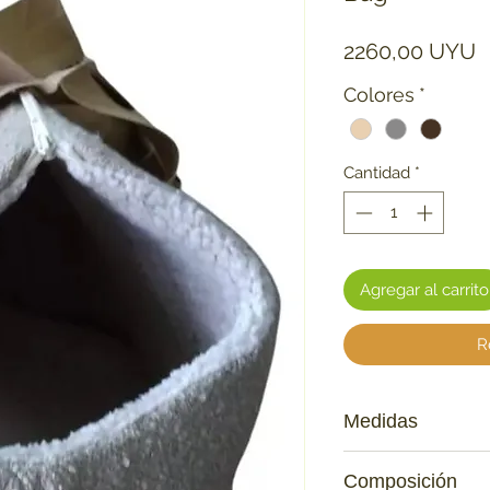
P
2260,00 UYU
Colores
*
Cantidad
*
Agregar al carrito
R
Medidas
42x30x30 cm
Composición