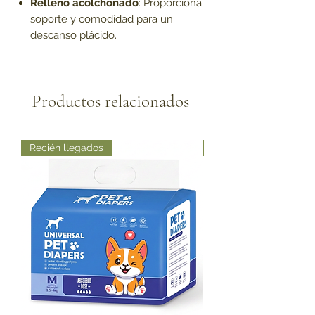
Relleno acolchonado
: Proporciona
soporte y comodidad para un
descanso plácido.
Productos relacionados
Recién llegados
Recién llegados