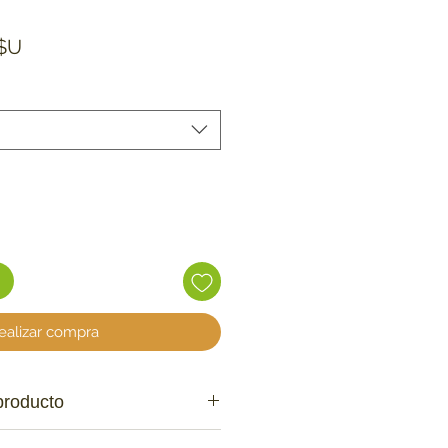
Precio de oferta
$U
ealizar compra
producto
le