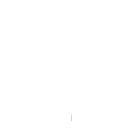
nico (3b810) 0,16 mg. Contiene
dos por la UE: extractos de
egetal (1b306(i)), palmitato de
extracto de romero.
Recién llegados