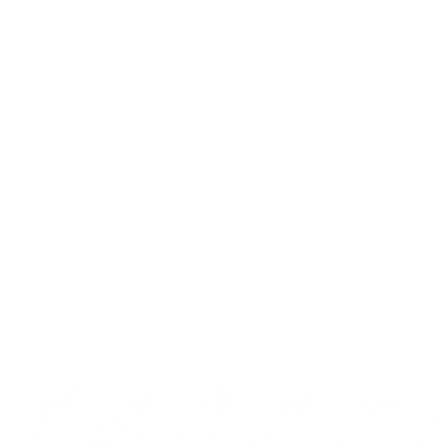
75 mg, selenio orgá
antioxidantes aproba
tocoferol de aceite v
ascorbilo (1b304) y 