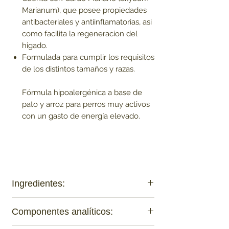
Marianum), que posee propiedades
antibacteriales y antiinflamatorias, asi
como facilita la regeneracion del
higado.
Formulada para cumplir los requisitos
de los distintos tamaños y razas.
Fórmula hipoalergénica a base de
pato y arroz para perros muy activos
con un gasto de energía elevado.
Ingredientes:
Carne deshidratada de pato (46 %), arroz
Componentes analíticos:
(30 %), grasa de pollo (conservada con
tocoferoles), manzanas deshidratadas,