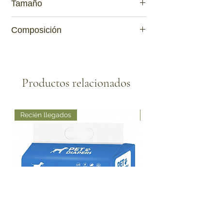
Tamaño
13CM
Composición
Acero inoxidable/Plástico
Productos relacionados
Recién llegados
Recién llegados