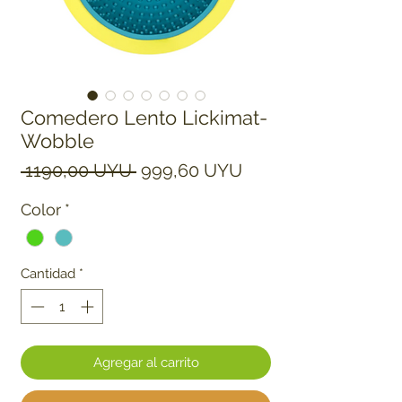
Comedero Lento Lickimat-
Wobble
Precio
Precio de oferta
 1190,00 UYU 
999,60 UYU
Color
*
Cantidad
*
Agregar al carrito