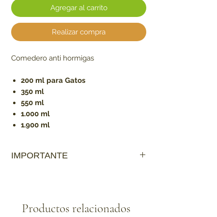
Agregar al carrito
Realizar compra
Comedero anti hormigas
200 ml para Gatos
350 ml
550 ml
1.000 ml
1.900 ml
IMPORTANTE
Ten en cuenta que:
Los productos que sean de contacto
directo con la mascota
no tienen cambio
Productos relacionados
para garantizar que no haya contagio de
enfermedades.