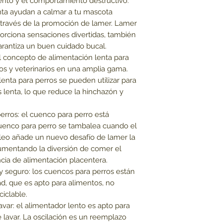
ento y el comportamiento destructivo:
nta ayudan a calmar a tu mascota
 través de la promoción de lamer. Lamer
porciona sensaciones divertidas, también
garantiza un buen cuidado bucal.
l concepto de alimentación lenta para
os y veterinarios en una amplia gama.
enta para perros se pueden utilizar para
lenta, lo que reduce la hinchazón y
rros: el cuenco para perro está
cuenco para perro se tambalea cuando el
leo añade un nuevo desafío de lamer la
aumentando la diversión de comer el
cia de alimentación placentera.
y seguro: los cuencos para perros están
ad, que es apto para alimentos, no
ciclable.
 lavar: el alimentador lento es apto para
de lavar. La oscilación es un reemplazo