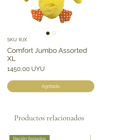
SKU: RJX
Comfort Jumbo Assorted
XL
Precio
1450,00 UYU
Agotado
Productos relacionados
Recién llegados
Recién llegados