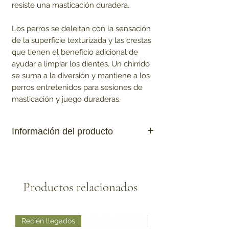
resiste una masticación duradera.
Los perros se deleitan con la sensación
de la superficie texturizada y las crestas
que tienen el beneficio adicional de
ayudar a limpiar los dientes. Un chirrido
se suma a la diversión y mantiene a los
perros entretenidos para sesiones de
masticación y juego duraderas.
Información del producto
-El material K-100 duradero elaborado por
KONG satisface los instintos naturales
-El material flexible mantiene a los perros
Productos relacionados
ocupados y recompensa el
comportamiento de masticación adecuado
-Superficie texturizada y crestas para un
mayor compromiso La forma de la
Recién llegados
Recién llegados