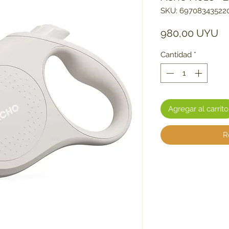
SKU: 69708343522
Pr
980,00 UYU
Cantidad
*
Agregar al carrito
R