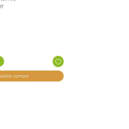
07
ecio
ealizar compra