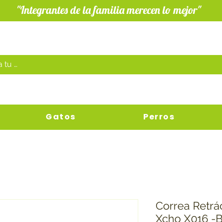
"Integrantes de la familia merecen lo mejor"
Gatos
Perros
Correa Retrá
Xcho X016 -