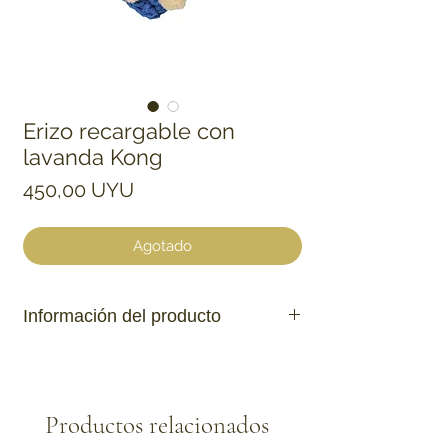
Erizo recargable con
lavanda Kong
Precio
450,00 UYU
Agotado
Información del producto
El catnip Premium mezclado con
hierbas aromáticas, en este caso
lavanda.
Productos relacionados
Atrae los instintos naturales.
Bolsa fácil de abrir para recargas.