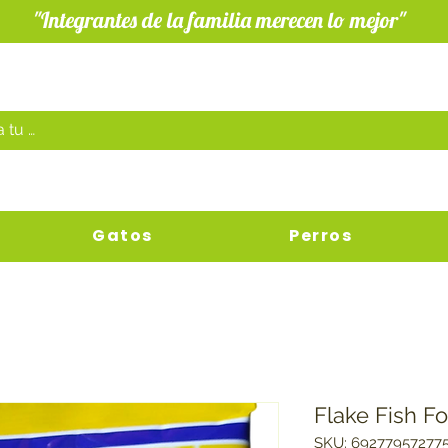
"Integrantes de la familia merecen lo mejor"
Gatos
Perros
Flake Fish F
SKU: 69277957277