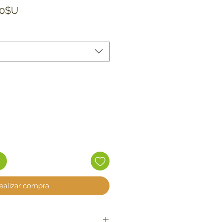
Precio de oferta
00$U
ealizar compra