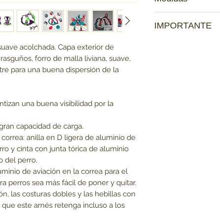
XS : 33 cm - 43 cm
IMPORTANTE
S : 43 cm - 52 cm
M : 52 cm - 65 cm
Ten en cuenta que:
suave acolchada. Capa exterior de
L : 63 cm - 80 cm
Los productos que se
 rasguños, forro de malla liviana, suave,
XL : 81 cm - 90 cm
mascota
no tienen
tre para una buena dispersión de la
Antes de comprar, ve
no haya contagio d
imagenes de la publ
ntizan una buena visibilidad por la
e gran capacidad de carga.
correa: anilla en D ligera de aluminio de
rro y cinta con junta tórica de aluminio
o del perro.
uminio de aviación en la correa para el
a perros sea más fácil de poner y quitar.
ión, las costuras dobles y las hebillas con
que este arnés retenga incluso a los