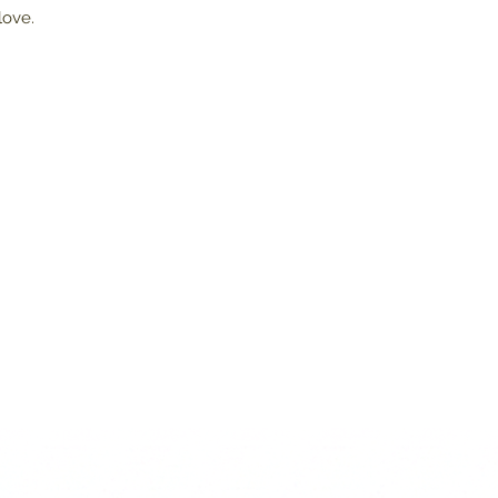
love.