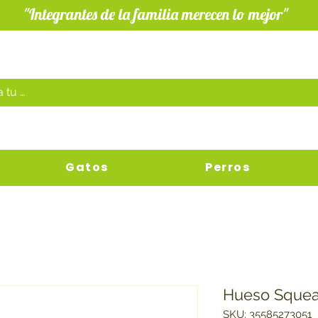
"Integrantes de la familia merecen lo mejor"
Gatos
Perros
Hueso Squea
SKU: 35585273051