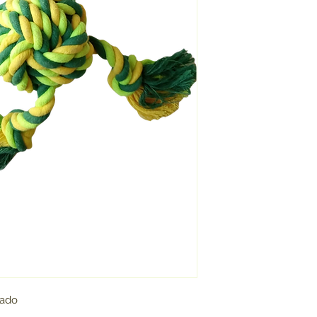
no haya contagio d
sado