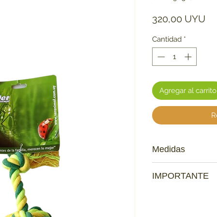
Pr
320,00 UYU
Cantidad
*
Agregar al carrito
R
Medidas
Pelota Diámetro: 8.
IMPORTANTE
Extensiones: 12 cm
Ten en cuenta que:
Los productos que se
mascota
no tienen