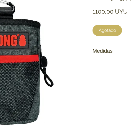
P
1100,00 UYU
Agotado
Medidas
Alto: 24
Largo: 16
Profundidad: 4 cm