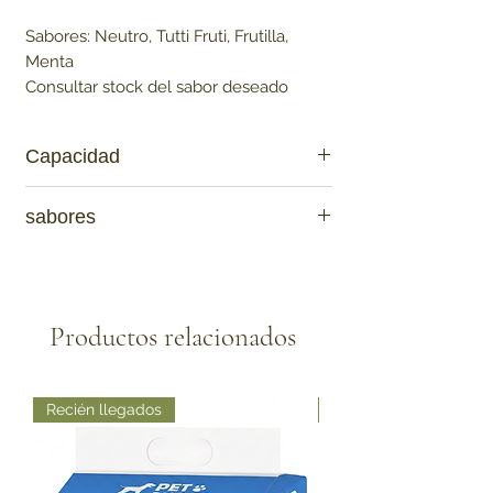
Sabores: Neutro, Tutti Fruti, Frutilla,
Menta
Consultar stock del sabor deseado
Capacidad
90 gramos
sabores
Neutro, Tutti Fruti, Frutilla, Menta
Productos relacionados
Recién llegados
Recién llegados