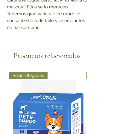
darle ese toque personal y fashion a tu
mascota! Ellos se lo merecen.
Tenemos gran variedad de modelos,
consulte stock de talle y diseño antes
de dar comprar.
Productos relacionados
Recién llegados
Recién llegados