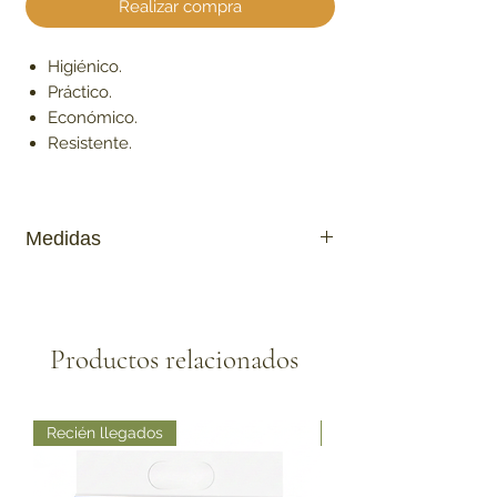
Realizar compra
Higiénico.
Práctico.
Económico.
Resistente.
Medidas
Largo : 46cm
Ancho : 36cm
Alto: 11.7cm
Productos relacionados
Recién llegados
Recién llegados