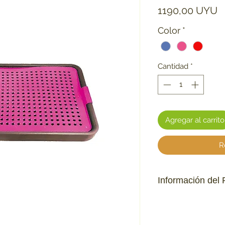
P
1190,00 UYU
Color
*
Cantidad
*
Agregar al carrito
R
Información del 
Higiénico.
Práctico.
Económico.