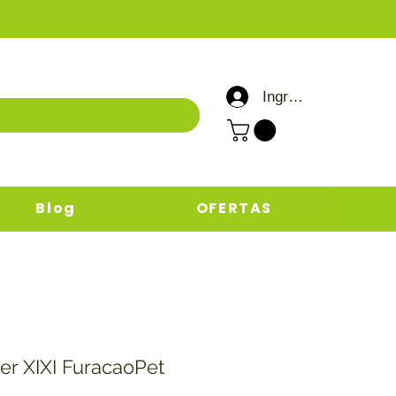
Ingresar / Registrar
Blog
OFERTAS
per XIXI FuracaoPet