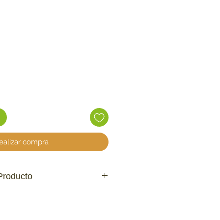
recio
ealizar compra
Producto