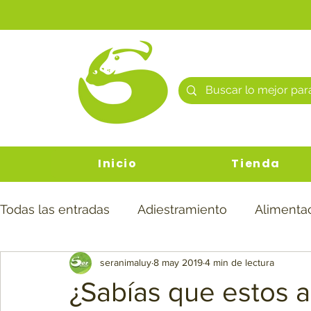
Inicio
Tienda
Todas las entradas
Adiestramiento
Alimenta
seranimaluy
8 may 2019
4 min de lectura
Noticias
¿Sabías que estos 