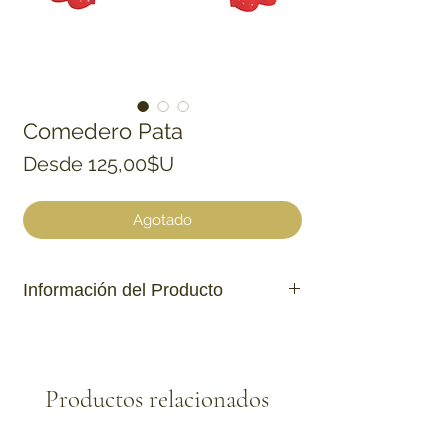
Comedero Pata
Precio de oferta
Desde
125,00$U
Agotado
Información del Producto
290 ml N1
490 mL N2
Plástico de excelente calidad.
Productos relacionados