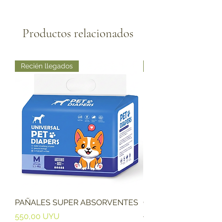
Productos relacionados
Recién llegados
Recién llegados
PAÑALES SUPER ABSORVENTES
Collar De Nylon Para
Ajustable Surtido
Precio
550,00 UYU