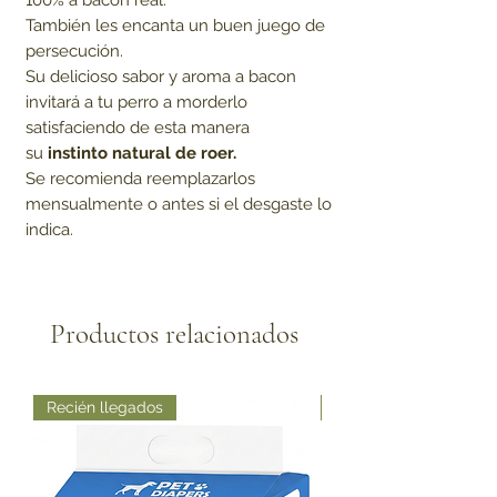
100% a bacon real.
También les encanta un buen juego de
persecución.
Su delicioso sabor y aroma a bacon
invitará a tu perro a morderlo
satisfaciendo de esta manera
su
instinto natural de roer.
Se recomienda reemplazarlos
mensualmente o antes si el desgaste lo
indica.
Productos relacionados
Recién llegados
Recién llegados